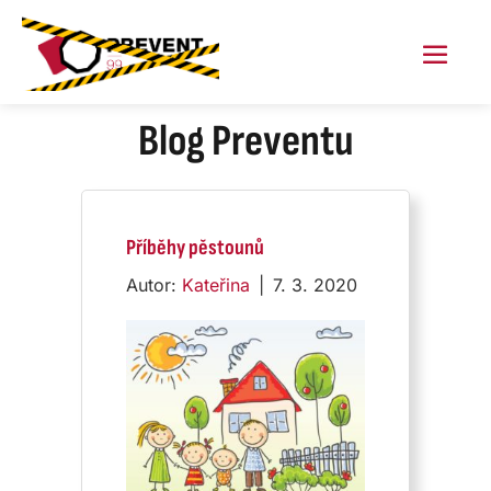
Skip
to
content
Menu
Toggl
Blog Preventu
Příběhy pěstounů
Autor:
Kateřina
|
7. 3. 2020