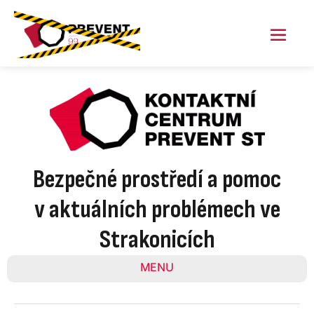
Skip
to
content
Menu
Toggl
Bezpečné prostředí a pomoc
v aktuálních problémech ve
Strakonicích
MENU