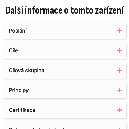
Další informace o tomto zařízení
Poslání
Ex
Cíle
Ex
Cílová skupina
Ex
Principy
Ex
Certifikace
Ex