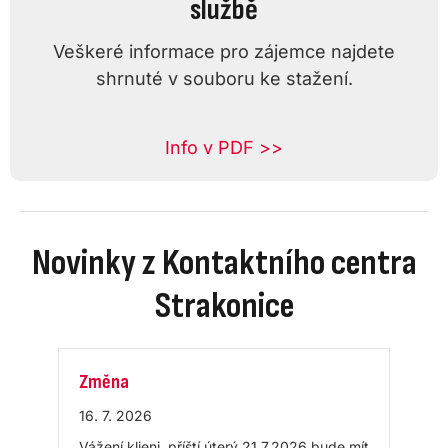
službě
Veškeré informace pro zájemce najdete
shrnuté v souboru ke stažení.
Info v PDF >>
Novinky z Kontaktního centra
Strakonice
Změna
16. 7. 2026
Vážení klieni, příští úterý 21.7.2026 bude mít