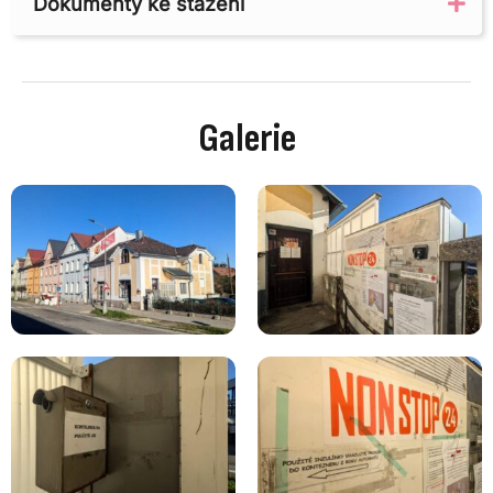
Dokumenty ke stažení
Ex
Galerie