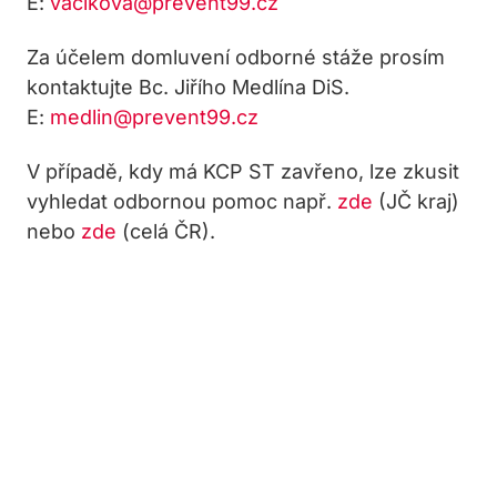
E:
vacikova@prevent99.cz
Za účelem domluvení odborné stáže prosím
kontaktujte Bc. Jiřího Medlína DiS.
E:
medlin@prevent99.cz
V případě, kdy má KCP ST zavřeno, lze zkusit
vyhledat odbornou pomoc např.
zde
(JČ kraj)
nebo
zde
(celá ČR).