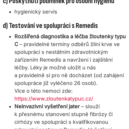
c) Poskytnutí podmínek pro osobní hygienu
hygienický servis
d) Testování ve spolupráci s Remedis
Rozšířená diagnostika a léčba žloutenky typu
C
– pravidelné termíny odběrů žilní krve ve
spolupráci s nestátním zdravotnickým
zařízením Remedis a navržení i zajištění
léčby. Léky je možné uložit u nás
a pravidelně si pro ně docházet (od zahájení
spolupráce již vyléčeno 26 osob).
Více o této nemoci zde:
https://www.zloutenkatypuc.cz/
Neinvazivní vyšetření jater
– slouží
k přesnému stanovení stupně fibrózy či
cirhózy ve spolupráci s kvalifikovanou