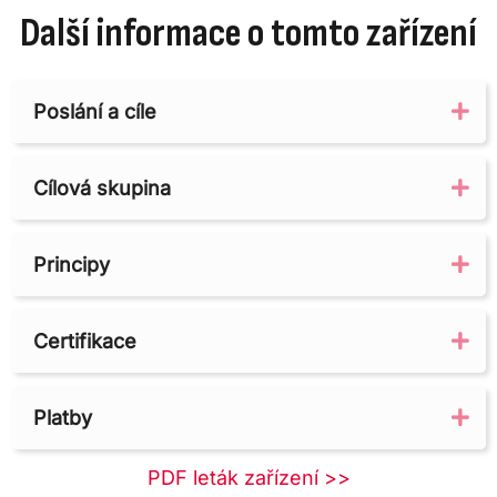
Další informace o tomto zařízení
Poslání a cíle
Ex
Cílová skupina
Ex
Principy
Ex
Certifikace
Ex
Platby
Ex
PDF leták zařízení >>