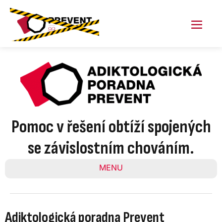
Skip
to
content
Menu
Toggl
Pomoc v řešení obtíží spojených
se závislostním chováním.
MENU
Adiktologická poradna Prevent