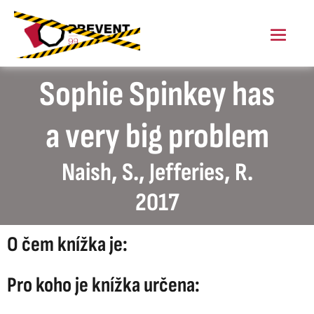
Skip
to
content
Menu
Toggl
Sophie Spinkey has
a very big problem
Naish, S., Jefferies, R.
2017
O čem knížka je:
Pro koho je knížka určena: