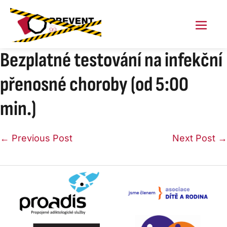
Skip
to
content
Menu
Toggl
Bezplatné testování na infekční
přenosné choroby (od 5:00
min.)
Post
← Previous Post
Next Post →
Navigation