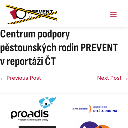
Skip
to
content
Menu
Toggl
Centrum podpory
pěstounských rodin PREVENT
v reportáži ČT
Post
← Previous Post
Next Post →
Navigation