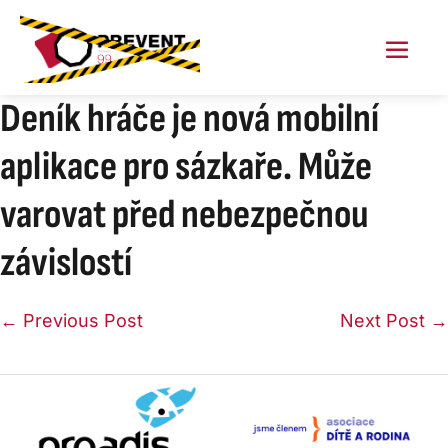
Skip
to
content
Menu
Toggl
Deník hráče je nová mobilní
aplikace pro sázkaře. Může
varovat před nebezpečnou
závislostí
Post
← Previous Post
Next Post →
Navigation