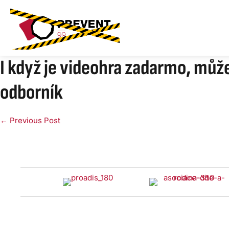
Skip
to
content
I když je videohra zadarmo, může 
odborník
Post
← Previous Post
Navigation