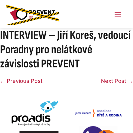
Skip
to
content
Menu
Toggl
INTERVIEW – Jiří Koreš, vedoucí
Poradny pro nelátkové
závislosti PREVENT
Post
← Previous Post
Next Post →
Navigation