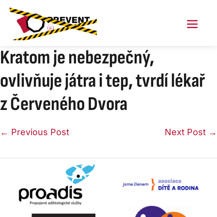
Skip
to
content
Menu
Toggl
Kratom je nebezpečný,
ovlivňuje játra i tep, tvrdí lékař
z Červeného Dvora
Post
← Previous Post
Next Post →
Navigation