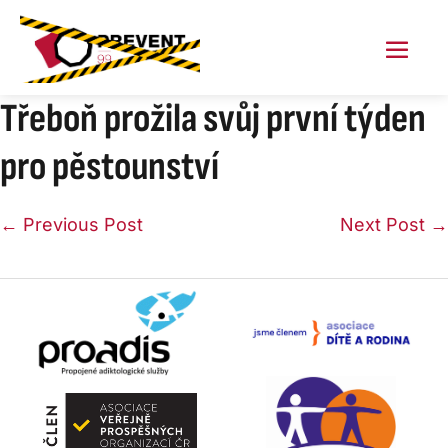
Skip
to
content
Menu
Toggl
Třeboň prožila svůj první týden
pro pěstounství
Post
← Previous Post
Next Post →
Navigation