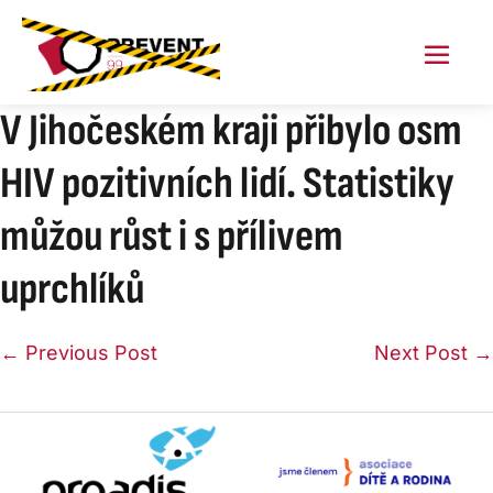
Skip
to
content
Menu
Toggl
V Jihočeském kraji přibylo osm
HIV pozitivních lidí. Statistiky
můžou růst i s přílivem
uprchlíků
Post
← Previous Post
Next Post →
Navigation