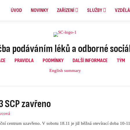
ÚVOD
NOVINKY
ZAŘÍZENÍ
SLUŽBY
VZDĚLÁ
ba podáváním léků a odborné sociá
ACE
PRAVIDLA
PODMÍNKY
DALŠÍ INFORMACE
TÝM
English summary
3 SCP zavřeno
vcová
ční centrum uzavřeno. V sobotu 18.11 je již běžná otevírací doba 10-