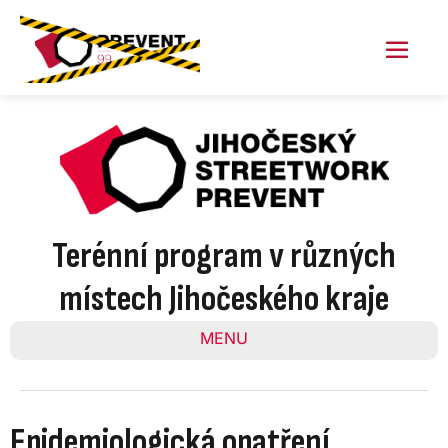
Skip
to
content
Menu
Toggl
Terénní program v různých
místech Jihočeského kraje
MENU
Epidemiologická opatření