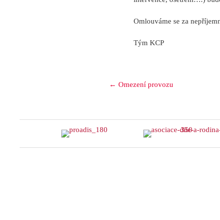
Omlouváme se za nepříjemn
Tým KCP
Posts
← Omezení provozu
navigation