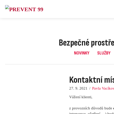
Skip
to
content
Bezpečné prostře
NOVINKY
SLUŽBY
Kontaktní mí
27. 9. 2021
/
Pavla Vacíko
Vážení klienti,
z provozních důvodů bude
intervence, ošetření….) bud