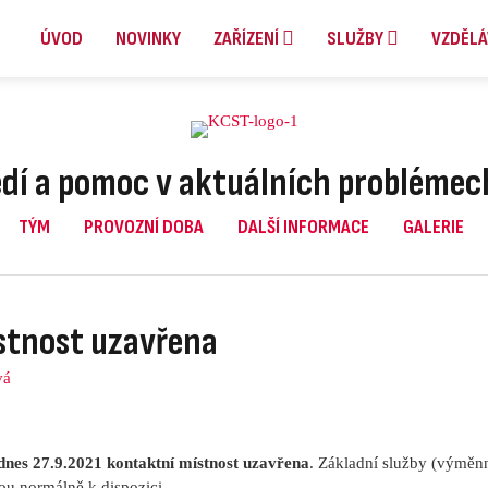
ÚVOD
NOVINKY
ZAŘÍZENÍ
SLUŽBY
VZDĚLÁ
dí a pomoc v aktuálních problémec
TÝM
PROVOZNÍ DOBA
DALŠÍ INFORMACE
GALERIE
stnost uzavřena
vá
dnes 27.9.2021 kontaktní místnost uzavřena
. Základní služby (výměn
ou normálně k dispozici.