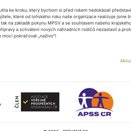
utila ke kroku, který bychom si před rokem nedokázali představi
itele, které od loňského roku naše organizace realizuje jsme b
e tak na základě pokynu MPSV a se souhlasem našeho krajského
přípravy a schválení nových náhradních rodičů nezastavil a pro
e moci pokračovat „naživo“!
Aktu