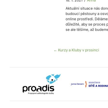
18. 1. 2021
/
Anna
Aktuální situace nás don
budoucí pěstouny a osvoj
online prostředí. Dělám
důležité, aby se proces 
se ale těšíme, až budem
Posts
← Kurzy a Kluby v prosinci
navigation