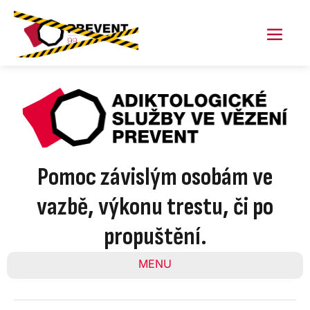
Skip
to
content
Menu
Toggl
Pomoc závislým osobám ve
vazbě, výkonu trestu, či po
propuštění.
MENU