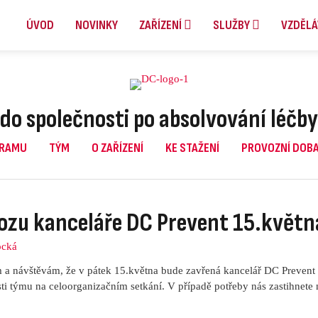
ÚVOD
NOVINKY
ZAŘÍZENÍ
SLUŽBY
VZDĚLÁ
do společnosti po absolvování léčby 
GRAMU
TÝM
O ZAŘÍZENÍ
KE STAŽENÍ
PROVOZNÍ DOB
ozu kanceláře DC Prevent 15.květn
ocká
a návštěvám, že v pátek 15.května bude zavřená kancelář DC Prevent
i týmu na celoorganizačním setkání. V případě potřeby nás zastihnete 