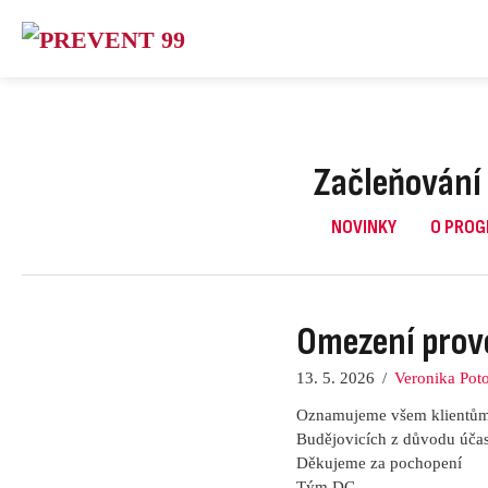
Skip
to
content
Začleňování 
NOVINKY
O PRO
Omezení prov
13. 5. 2026
/
Veronika Pot
Oznamujeme všem klientům 
Budějovicích z důvodu účast
Děkujeme za pochopení
Tým DC