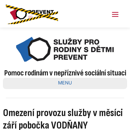
Skip
to
content
Menu
Toggl
Pomoc rodinám v nepříznivé sociální situaci
MENU
Omezení provozu služby v měsíci
září pobočka VODŇANY