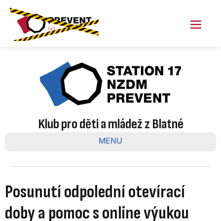
Skip
to
content
Menu
Toggl
Klub pro děti a mládež z Blatné
MENU
Posunutí odpolední otevírací
doby a pomoc s online výukou