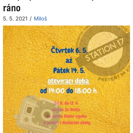
ráno
5. 5. 2021
/
Miloš