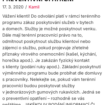
17. 3. 2020
/
Kamil
Vážení klienti! Do odvolání platí v rámci terénního
programu zákaz poskytování služeb v bytech
a domech. Služby je možné poskytnout venku.
Dále mají terénní pracovníci právo na to,
odmítnout poskytnout službu klientovi nebo
zájemci o službu, pokud projevuje zřetelné
příznaky virového onemocnění (kašel, kýchání,
horečka apod.). Je zakázán fyzický kontakt
s klienty (podání ruky apod.). Základní poskytnutí
výměnného programu bude probíhat dle domluvy
s pracovníky. Nelekejte se, pokud vám terénní
pracovníci budou poskytovat služby
v jednorázových gumových rukavicích. Jedná se
o preventivní opatření – rozhodně se vás
neštítíme. JAKÉKOLIV PODÁNÍ INFORMACÍ ČI