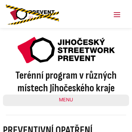
Skip
to
content
Menu
Toggl
Terénní program v různých
místech Jihočeského kraje
MENU
PREVENTIVNÍ OPATŘENÍ