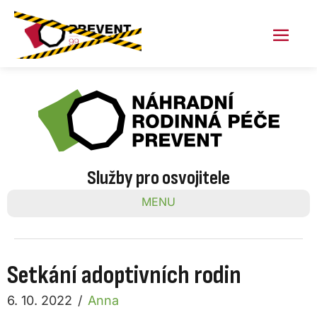
Skip
to
content
Menu
Toggl
Služby pro osvojitele
MENU
Setkání adoptivních rodin
6. 10. 2022
/
Anna