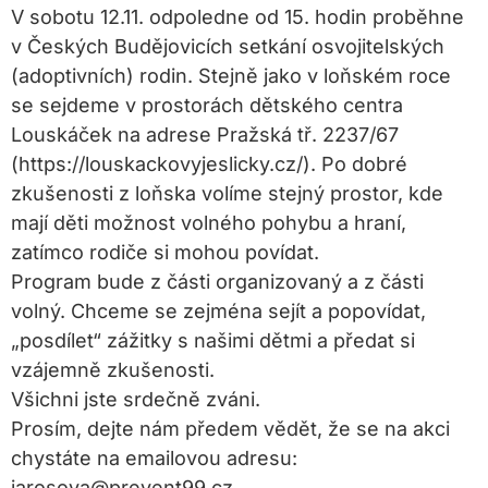
V sobotu 12.11. odpoledne od 15. hodin proběhne
v Českých Budějovicích setkání osvojitelských
(adoptivních) rodin. Stejně jako v loňském roce
se sejdeme v prostorách dětského centra
Louskáček na adrese Pražská tř. 2237/67
(https://louskackovyjeslicky.cz/). Po dobré
zkušenosti z loňska volíme stejný prostor, kde
mají děti možnost volného pohybu a hraní,
zatímco rodiče si mohou povídat.
Program bude z části organizovaný a z části
volný. Chceme se zejména sejít a popovídat,
„posdílet“ zážitky s našimi dětmi a předat si
vzájemně zkušenosti.
Všichni jste srdečně zváni.
Prosím, dejte nám předem vědět, že se na akci
chystáte na emailovou adresu:
jarosova@prevent99.cz