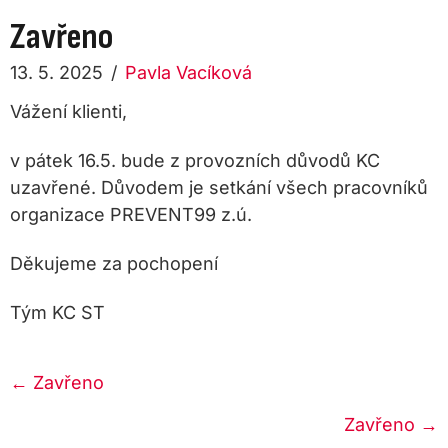
Zavřeno
13. 5. 2025
/
Pavla Vacíková
Vážení klienti,
v pátek 16.5. bude z provozních důvodů KC
uzavřené. Důvodem je setkání všech pracovníků
organizace PREVENT99 z.ú.
Děkujeme za pochopení
Tým KC ST
Posts
← Zavřeno
navigation
Zavřeno →