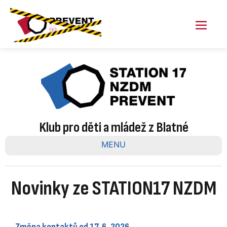
Skip
to
content
Menu
Toggl
Klub pro děti a mládež z Blatné
MENU
Novinky ze STATION17 NZDM