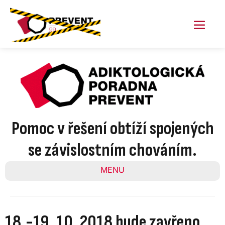
Skip
to
content
Menu
Toggl
Pomoc v řešení obtíží spojených
se závislostním chováním.
MENU
18.-19. 10. 2018 bude zavřeno