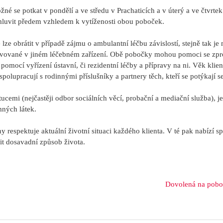
né se potkat v pondělí a ve středu v Prachaticích a v úterý a ve čtvrtek
omluvit předem vzhledem k vytíženosti obou poboček.
ze obrátit v případě zájmu o ambulantní léčbu závislostí, stejně tak je
solvované v jiném léčebném zařízení. Obě pobočky mohou pomoci se zpr
 pomocí vyřízení ústavní, či rezidentní léčby a přípravy na ni. Věk klie
olupracují s rodinnými příslušníky a partnery těch, kteří se potýkají se
itucemi (nejčastěji odbor sociálních věcí, probační a mediační služba), 
ných látek.
 respektuje aktuální životní situaci každého klienta. V té pak nabízí s
t dosavadní způsob života.
Dovolená na poboč