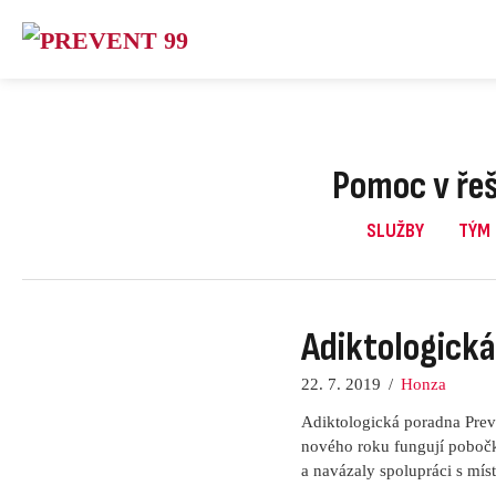
Skip
to
content
Pomoc v řeš
SLUŽBY
TÝM
Adiktologická
22. 7. 2019
/
Honza
Adiktologická poradna Preve
nového roku fungují pobočk
a navázaly spolupráci s mís