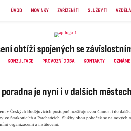
ÚVOD
NOVINKY
ZAŘÍZENÍ
SLUŽBY
VZDĚLÁ
ení obtíží spojených se závislostn
KONZULTACE
PROVOZNÍ DOBA
KONTAKTY
OZNÁME
 poradna je nyní i v dalších městec
nt v Českých Budějovicích postupně rozšiřuje svou činnost i do další
y ve Strakonicích a Prachaticích. Služby obou poboček se na nových m
tními organizacemi a institucemi.