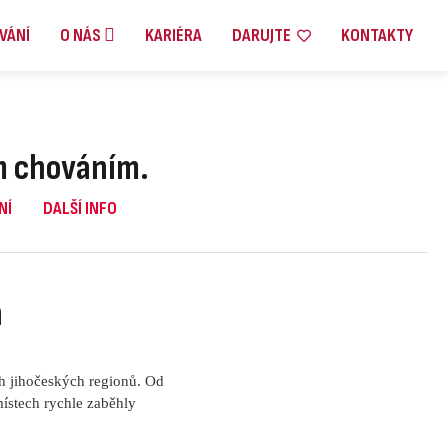
VÁNÍ
O NÁS
KARIÉRA
DARUJTE
KONTAKTY
ím chováním.
NÍ
DALŠÍ INFO
h
ch jihočeských regionů. Od
ístech rychle zaběhly