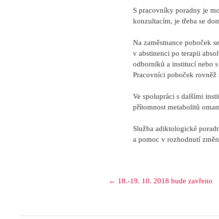
S pracovníky poradny je mož
konzultacím, je třeba se d
Na zaměstnance poboček se l
v abstinenci po terapii ab
odborníků a institucí nebo s
Pracovníci poboček rovněž sp
Ve spolupráci s dalšími inst
přítomnost metabolitů omam
Služba adiktologické poradny
a pomoc v rozhodnutí změni
Posts
← 18.-19. 10. 2018 bude zavřeno
navigation