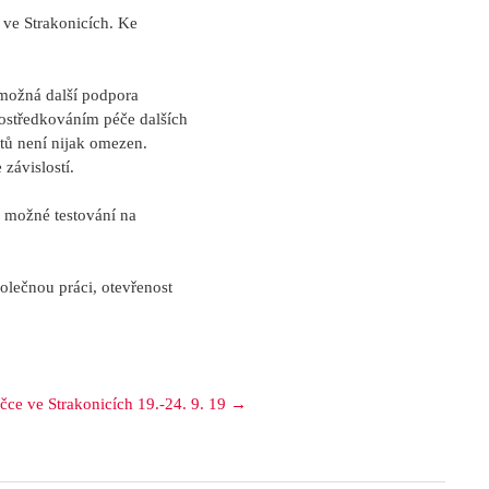
 ve Strakonicích. Ke
 možná další podpora
ostředkováním péče dalších
ntů není nijak omezen.
 závislostí.
je možné testování na
polečnou práci, otevřenost
ce ve Strakonicích 19.-24. 9. 19 →