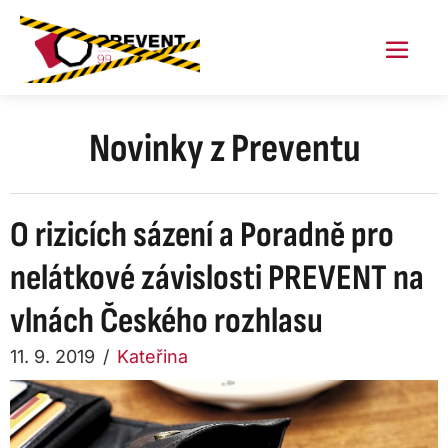
Skip
to
content
Menu
Toggl
Novinky z Preventu
O rizicích sázení a Poradně pro
nelátkové závislosti PREVENT na
vlnách Českého rozhlasu
11. 9. 2019
/
Kateřina