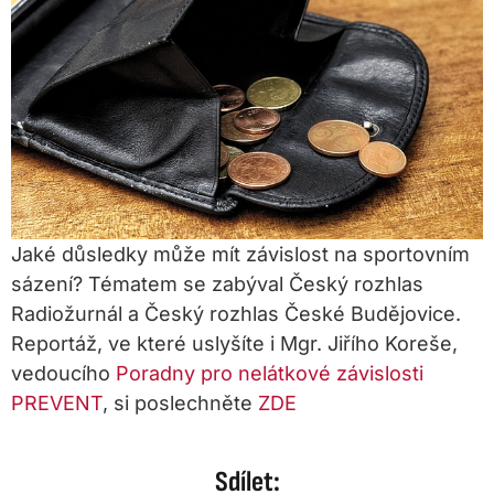
Jaké důsledky může mít závislost na sportovním
sázení? Tématem se zabýval Český rozhlas
Radiožurnál a Český rozhlas České Budějovice.
Reportáž, ve které uslyšíte i Mgr. Jiřího Koreše,
vedoucího
Poradny pro nelátkové závislosti
PREVENT
, si poslechněte
ZDE
Sdílet: