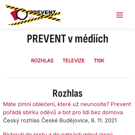
Skip
to
content
Menu
Toggl
PREVENT v médiích
ROZHLAS
TELEVIZE
TISK
Rozhlas
Máte zimní oblečení, které už neunosíte? Prevent
pořádá sbírku oděvů a bot pro lidi bez domova
Český rozhlas České Budějovice, 8. 11. 2021
Píchnutí do prstu a do patnácti minut jasný