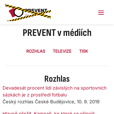
Skip
to
content
Menu
Toggl
PREVENT v médiích
ROZHLAS
TELEVIZE
TISK
Rozhlas
Devadesát procent lidí závislých na sportovních
sázkách je z prostředí fotbalu
Český rozhlas České Budějovice, 10. 9. 2019
Hlavně přežít. Kampaň, ke které se připojil